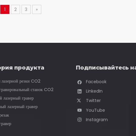
1
2
3
»
ория продукта
Подписывайтесь н
я лазерной резки CO2
Facebook
гравировальный станок CO2
LinkedIn
й лазерный гравер
Twitter
ый лазерный гравер
YouTube
резак
Instagram
гравер