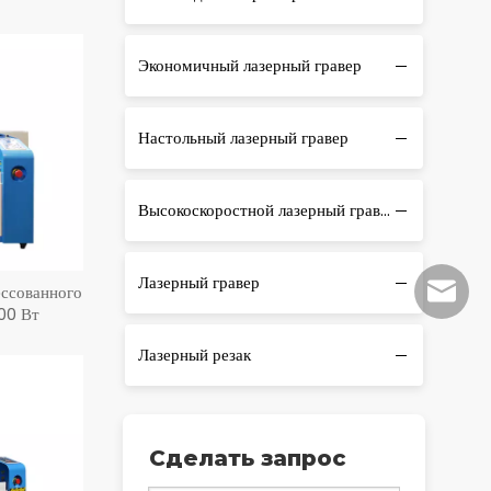
Экономичный лазерный гравер
Настольный лазерный гравер
Высокоскоростной лазерный гравировальный станок
Лазерный гравер
ессованного
sales@r
00 Вт
Лазерный резак
Сделать запрос