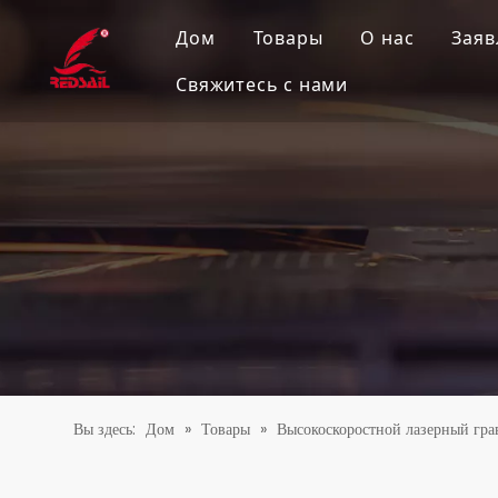
Дом
Товары
О нас
Заяв
Свяжитесь с нами
Станок для лазерной ре
Лазерный гравировальн
Настольный лазерный г
Экономичный лазерный
Планшетный лазерный 
Станок для лазерной ре
Высокоточный лазерный
Вы здесь:
Дом
»
Товары
»
Высокоскоростной лазерный гра
Высокоскоростной лазе
Промышленный лазерны