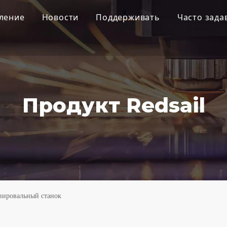
ление
Новости
Поддерживать
Часто зад
зки CO2
Новости компании
обслуживание
ый станок CO2
Продукты Новости
Скачать
равер
Продукт Redsail
 гравер
резак
зки высокой мощности
 резак
вировальный станок
рный гравировальный станок
й резак