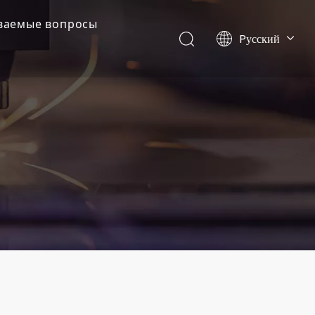
аваемые вопросы
Pусский
Português
Español
Français
English