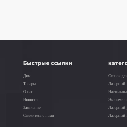
Быстрые ссылки
катег
Дом
Станок дл
Товары
Лазерный 
О нас
Настольны
Новости
Экономичн
Заявление
Лазерный 
Свяжитесь с нами
Лазерный 